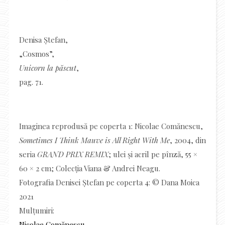
Denisa Ștefan,
„Cosmos”,
Unicorn la păscut
,
pag. 71.
Imaginea reprodusă pe coperta 1: Nicolae Comănescu,
Sometimes I Think Mauve is All Right With Me
, 2004, din
seria
GRAND PRIX REMIX
; ulei și acril pe pînză, 55 ×
60 × 2 cm; Colecția Viana & Andrei Neagu.
Fotografia Denisei Ștefan pe coperta 4: © Dana Moica
2021
Mulțumiri:
Nicolae Comănescu