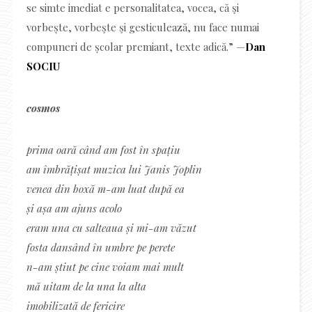
se simte imediat e personalitatea, vocea, că şi
vorbește, vorbeşte şi gesticulează, nu face numai
compuneri de școlar premiant, texte adică.” —
Dan
SOCIU
cosmos
prima oară când am fost în spațiu
am îmbrățișat muzica lui Janis Joplin
venea din boxă m-am luat după ea
și așa am ajuns acolo
eram una cu salteaua și mi-am văzut
fosta dansând în umbre pe perete
n-am știut pe cine voiam mai mult
mă uitam de la una la alta
imobilizată de fericire