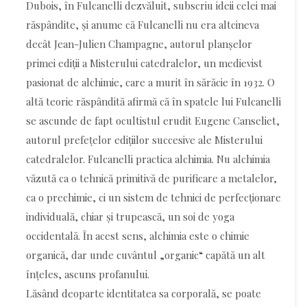
Dubois, în Fulcanelli dezvăluit, subscriu ideii celei mai
răspândite, și anume că Fulcanelli nu era altcineva
decât Jean-Julien Champagne, autorul planșelor
primei ediții a Misterului catedralelor, un medievist
pasionat de alchimie, care a murit în sărăcie în 1932. O
altă teorie răspândită afirmă că în spatele lui Fulcanelli
se ascunde de fapt ocultistul erudit Eugene Canseliet,
autorul prefețelor edițiilor succesive ale Misterului
catedralelor. Fulcanelli practica alchimia. Nu alchimia
văzută ca o tehnică primitivă de purificare a metalelor,
ca o prechimie, ci un sistem de tehnici de perfecționare
individuală, chiar și trupească, un soi de yoga
occidentală. În acest sens, alchimia este o chimie
organică, dar unde cuvântul „organic“ capătă un alt
înțeles, ascuns profanului.
Lăsând deoparte identitatea sa corporală, se poate