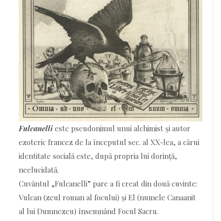
Fulcanelli
este pseudonimul unui alchimist și autor
ezoteric francez de la începutul sec. al XX-lea, a cărui
identitate socială este, după propria lui dorință,
neelucidată.
Cuvântul „Fulcanelli” pare a fi creat din două cuvinte:
Vulcan (zeul roman al focului) și El (numele Canaanit
al lui Dumnezeu) însemnând Focul Sacru.