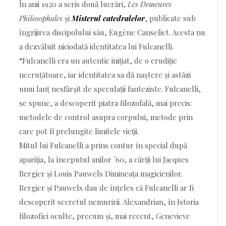
În anii 1920 a scris două lucrări,
Les Demeures
Philosophales
și
Misterul catedralelor
, publicate sub
îngrijirea discipolului său, Eugène Canseliet. Acesta nu
a dezvăluit niciodată identitatea lui Fulcanelli.
“Fulcanelli era un autentic inițiat, de o erudiție
necruțătoare, iar identitatea sa dă naștere și astăzi
unui lanț nesfârșit de speculații fanteziste. Fulcanelli,
se spune, a descoperit piatra filozofală, mai precis:
metodele de control asupra corpului, metode prin
care pot fi prelungite limitele vieții.
Mitul lui Fulcanelli a prins contur în special după
apariția, la începutul anilor ´60, a cărții lui Jacques
Bergier și Louis Pauwels Dimineața magicienilor.
Bergier și Pauwels dau de înțeles că Fulcanelli ar fi
descoperit secretul nemuririi. Alexandrian, în Istoria
filozofiei oculte, precum și, mai recent, Genevieve