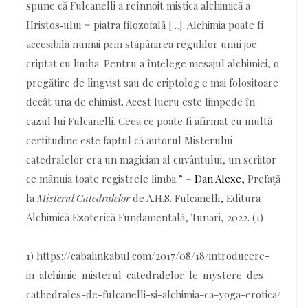
spune că Fulcanelli a reînnoit mistica alchimică a
Hristos‑ului = piatra filozofală […]. Alchimia poate fi
accesibilă numai prin stăpânirea regulilor unui joc
criptat cu limba. Pentru a înțelege mesajul alchimiei, o
pregătire de lingvist sau de criptolog e mai folositoare
decât una de chimist. Acest lucru este limpede în
cazul lui Fulcanelli. Ceea ce poate fi afirmat cu multă
certitudine este faptul că autorul Misterului
catedralelor era un magician al cuvântului, un scriitor
ce mânuia toate registrele limbii.” –
Dan Alexe
, Prefață
la
Misterul Catedralelor
de A.H.S. Fulcanelli, Editura
Alchimică Ezoterică Fundamentală, Tunari, 2022. (1)
1) https://cabalinkabul.com/2017/08/18/introducere-
in-alchimie-misterul-catedralelor-le-mystere-des-
cathedrales-de-fulcanelli-si-alchimia-ca-yoga-erotica/