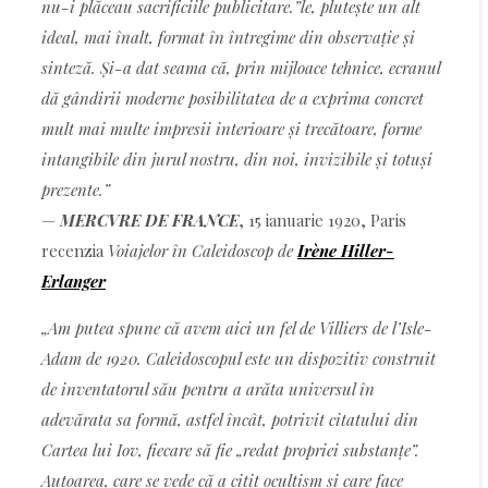
nu-i plăceau sacrificiile publicitare.”le, plutește un alt
ideal, mai înalt, format în întregime din observație și
sinteză. Și-a dat seama că, prin mijloace tehnice, ecranul
dă gândirii moderne posibilitatea de a exprima concret
mult mai multe impresii interioare și trecătoare, forme
intangibile din jurul nostru, din noi, invizibile și totuși
prezente.”
—
MERCVRE DE FRANCE
, 15 ianuarie 1920, Paris
recenzia
Voiajelor în Caleidoscop de
Irène Hiller-
Erlanger
„Am putea spune că avem aici un fel de Villiers de l’Isle-
Adam de 1920. Caleidoscopul este un dispozitiv construit
de inventatorul său pentru a arăta universul în
adevărata sa formă, astfel încât, potrivit citatului din
Cartea lui Iov, fiecare să fie „redat propriei substanțe”.
Autoarea, care se vede că a citit ocultism și care face