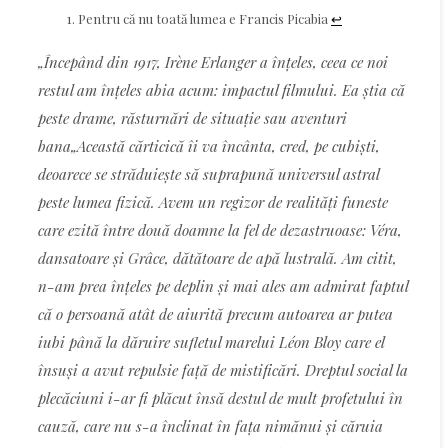
Pentru că nu toată lumea e Francis Picabia
↩︎
„Începând din 1917, Irène Erlanger a înțeles, ceea ce noi
restul am înțeles abia acum: impactul filmului. Ea știa că
peste drame, răsturnări de situație sau aventuri
bana„Această cărticică îi va încânta, cred, pe cubiști,
deoarece se străduiește să suprapună universul astral
peste lumea fizică. Avem un regizor de realități funeste
care ezită între două doamne la fel de dezastruoase: Véra,
dansatoare și Grâce, dătătoare de apă lustrală. Am citit,
n-am prea înțeles pe deplin și mai ales am admirat faptul
că o persoană atât de aiurită precum autoarea ar putea
iubi până la dăruire sufletul marelui Léon Bloy care el
însuși a avut repulsie față de mistificări. Dreptul social la
plecăciuni i-ar fi plăcut însă destul de mult profetului în
cauză, care nu s-a înclinat în fața nimănui și căruia