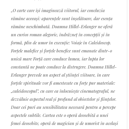
„O carte care își imaginează viitorul, iar concluzia
rămâne aceeași: aparențele sunt înșelătoare, dar esența
rămâne neschimbată. Doamna Hillel-Erlanger ne oferă
un curios roman alegoric, îndrăzneț în concepții și în
formă, plin de umor în execuție: Voiaje în Caleidoscop.
Forțele malefice și forțele benefice sunt emanate dintr-o
unică mare Forță care conduce lumea, iar lupta lor
constantă ne poate conduce la distrugere. Doamna Hillel-
Erlanger prevede un aspect al științei viitoare, în care
forțele spirituale vor fi amestecate cu forțe pur materiale:
„caleidoscopul”, cu care ea înlocuiește cinematograful, ne
dezvăluie aspectul real și profund al obiectelor și ființelor.
Doar cei puri au sensibilitatea necesară pentru a percepe
aspectele subtile. Cartea este o operă deosebită a unei
femei deosebite, operă de magician și de umorist în același