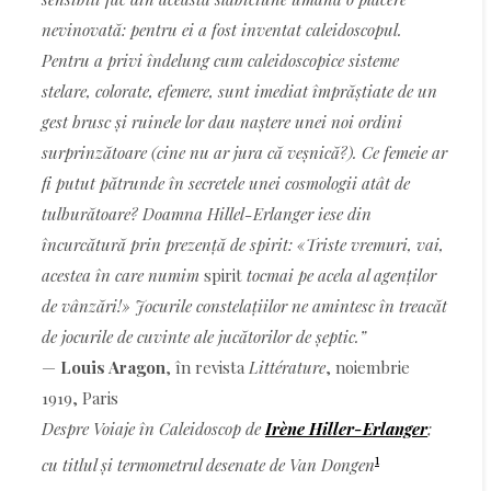
nevinovată: pentru ei a fost inventat caleidoscopul.
Pentru a privi îndelung cum caleidoscopice sisteme
stelare, colorate, efemere, sunt imediat împrăștiate de un
gest brusc și ruinele lor dau naștere unei noi ordini
surprinzătoare (cine nu ar jura că veșnică?). Ce femeie ar
fi putut pătrunde în secretele unei cosmologii atât de
tulburătoare? Doamna Hillel-Erlanger iese din
încurcătură prin prezență de spirit: «Triste vremuri, vai,
acestea în care numim
spirit
tocmai pe acela al agenților
de vânzări!» Jocurile constelațiilor ne amintesc în treacăt
de jocurile de cuvinte ale jucătorilor de șeptic.”
—
Louis Aragon
, în revista
Littérature
, noiembrie
1919, Paris
Despre Voiaje în Caleidoscop de
Irène Hiller-Erlanger
;
1
cu titlul și termometrul desenate de Van Dongen