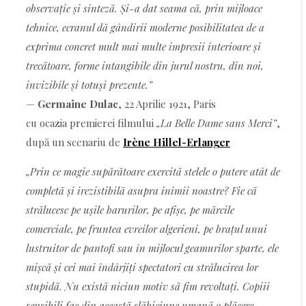
observație și sinteză. Și-a dat seama că, prin mijloace
tehnice, ecranul dă gândirii moderne posibilitatea de a
exprima concret mult mai multe impresii interioare și
trecătoare, forme intangibile din jurul nostru, din noi,
invizibile și totuși prezente.”
—
Germaine Dulac
, 22 Aprilie 1921, Paris
cu ocazia premierei filmului
„La Belle Dame sans Merci”
,
după un scenariu de
Irène Hillel-Erlanger
„Prin ce magie supărătoare exercită stelele o putere atât de
completă și irezistibilă asupra inimii noastre? Fie că
strălucesc pe ușile barurilor, pe afișe, pe mărcile
comerciale, pe fruntea evreilor algerieni, pe brațul unui
lustruitor de pantofi sau în mijlocul geamurilor sparte, ele
mișcă și cei mai îndârjiți spectatori cu strălucirea lor
stupidă. Nu există niciun motiv să fim revoltați. Copiii
sensibili fac din această slăbiciune umană o plăcere