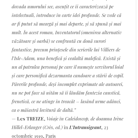
dovada umorului sec, ascuțit ce îi caracterizează pe
intelectuali, introduce în carte idei profunde. Se vede că
ar fi putut să meargă și mai departe, și să spună și mai
mult. În acest roman, Inventatorul (omenirea alternativ
văzătoare și oarbă) se confruntă cu două surori
fantastice, precum prințesele din scrierile lui Villiers de
l’Isle-Adam, una benefică și cealaltă malefică. Există și
un al patrulea personaj pe care îl numește servitorul loial
și care personifică dezarmanta candoare a stării de copil.
Părerile profunde, deși incomplet exprimate ale autoarei,
nu ne pot face să uităm să îi lăudăm fantezia caustică,
frenetică, ce ne atinge în treacăt – lasând urme adânci,
ca o măiastră lovitură de daltă.”
—
Les TREIZE
,
Voiaje în Caleidoscop, de doamna Irène
Hillel-Erlanger (Crès, ed.)
în
L’Intransigeant
, 23
octombrie 1919, Paris