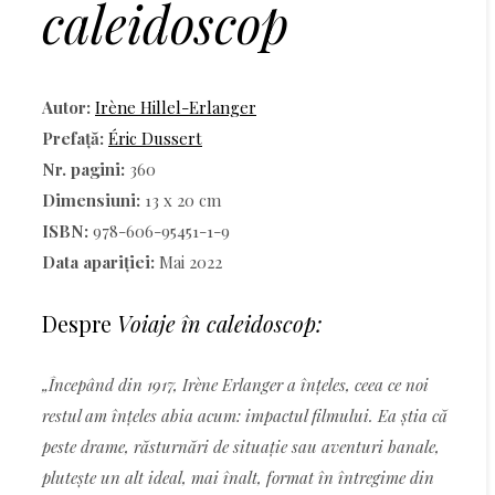
caleidoscop
Autor:
Irène Hillel-Erlanger
Prefață:
Éric Dussert
Nr. pagini:
360
Dimensiuni:
13 x 20 cm
ISBN:
978-606-95451-1-9
Data apariției:
Mai 2022
Despre
Voiaje în caleidoscop:
„Începând din 1917, Irène Erlanger a înțeles, ceea ce noi
restul am înțeles abia acum: impactul filmului. Ea știa că
peste drame, răsturnări de situație sau aventuri banale,
plutește un alt ideal, mai înalt, format în întregime din