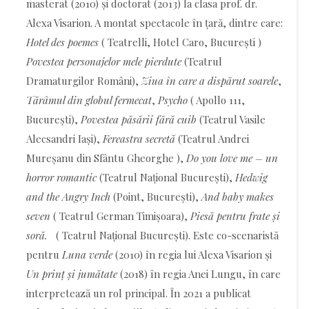
masterat (2010) și doctorat (2013) la clasa prof. dr.
Alexa Visarion. A montat spectacole în țară, dintre care:
Hotel des poemes
( Teatrelli, Hotel Caro, București )
Povestea personajelor mele pierdute
(Teatrul
Dramaturgilor Români),
Ziua în care a dispărut soarele
,
Tărâmul din globul fermecat
,
Psycho
( Apollo 111,
București),
Povestea păsării fără cuib
(Teatrul Vasile
Alecsandri Iași),
Fereastra secretă
(Teatrul Andrei
Mureșanu din Sfântu Gheorghe ),
Do you love me – un
horror romantic
(Teatrul Național București),
Hedwig
and the Angry Inch
(Point, București),
And baby makes
seven
( Teatrul German Timișoara),
Piesă pentru frate și
soră.
( Teatrul Național București). Este co-scenaristă
pentru
Luna verde
(2010) în regia lui Alexa Visarion și
Un prinț și jumătate
(2018) în regia Anei Lungu, în care
interpretează un rol principal. În 2021 a publicat