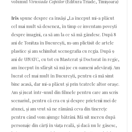
volumul
Virusiada Copiilor
(Editura Triade, Timișoara)
Iris
spune despre ea însăși „La început mi-a plăcut
cel mai mult să desenez, în timp ce inventam povești
despre imagini, ca să am la ce să mă gândesc. După 8
ani de Tonitza în București, m-am plictisit de artele
plastice și am schimbat scenografia cu regia. După 9
ani de UNATC, cu tot cu Masterat și Doctorat în regie,
am început în sfârșit să mă joc cu oameni adevărați. Am
lucrat cel mai mult în București, pentru că mă simt
bine acasă, dar mi-a plăcut și prin teatrele altor orașe.
Am și jucat într-unul din filmele pentru care am scris
scenariul, pentru că era cu și despre prietenii mei de
atunci, și am vrut să ne rămână ceva din tinerețe
pentru când vom ajunge bătrâni. Mă uit mereu după
personaje din cărți în viața reală, și dacă nu le găsesc,