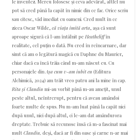
le inventez. Mereu folosesc și ceva adevărat, altfel nu
pot să cred până la capăt în nimic din ce fac. Orice scriu
sau citesc, văd imediat cu oameni. Cred mult în ce
zicea Oscar Wilde,
că viața imită arta
, așa că sunt
aproape sigură că l-am întâlnit pe
Heathcliff
în
realitate, cel puțin o dată. Nu cred în reîncarnare, dar
simt că am o legătură magică cu Daphne du Maurier,
chiar dacă ea încă trăia când m-am născut eu. Cu
personajele din
Așa cum v-am iubit eu
(Editura
Alchimică, 2024) am trăit vreo patru ani la mine în cap.
Rita și Claudiu
mi-au vorbit până m-au amețit, unul
peste altul, neîntrerupt, pentru că aveau amândoi
foarte multe de spus. Nu m-am luat până la capăt nici
după unul, nici după altul, ci le-am dat amândurora
dreptate. Trebuie să recunosc însă că m-a fascinat mai
mult
Claudiu,
deși, dacă ar fi din oase și carne n-ar mai